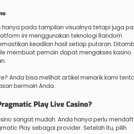
ino
n hanya pada tampilan visualnya tetapi juga p
latform ini menggunakan teknologi Random
mastikan keadilan hasil setiap putaran. Ditam
bile membuat pemain dapat mengakses kasino
n.
ive? Anda bisa melihat artikel menarik kami tent
san bermain Anda.
ragmatic Play Live Casino?
asino sangat mudah. Anda hanya perlu mendaft
atic Play sebagai provider. Setelah itu, pilih