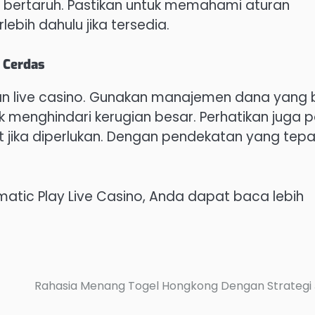
i bertaruh. Pastikan untuk memahami aturan
bih dahulu jika tersedia.
 Cerdas
an live casino. Gunakan manajemen dana yang 
menghindari kerugian besar. Perhatikan juga p
t jika diperlukan. Dengan pendekatan yang tepa
matic Play Live Casino, Anda dapat baca lebih
Rahasia Menang Togel Hongkong Dengan Strategi 