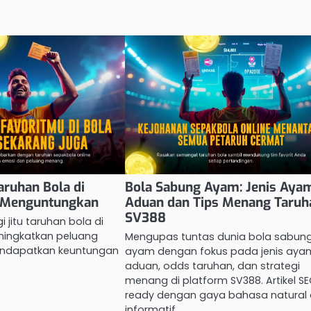
Taruhan Bola di
Bola Sabung Ayam: Jenis Aya
 Menguntungkan
Aduan dan Tips Menang Taruh
SV388
 jitu taruhan bola di
ningkatkan peluang
Mengupas tuntas dunia bola sabun
ndapatkan keuntungan
ayam dengan fokus pada jenis aya
aduan, odds taruhan, dan strategi
menang di platform SV388. Artikel S
ready dengan gaya bahasa natural
informatif.