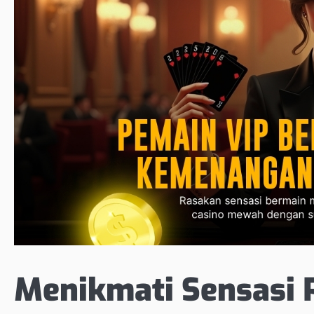
Menikmati Sensasi P