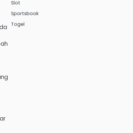
Slot
Sportsbook
Togel
ada
bah
ang
ar