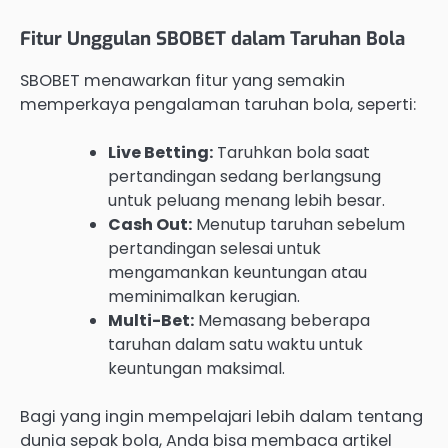
Fitur Unggulan SBOBET dalam Taruhan Bola
SBOBET menawarkan fitur yang semakin
memperkaya pengalaman taruhan bola, seperti:
Live Betting:
Taruhkan bola saat
pertandingan sedang berlangsung
untuk peluang menang lebih besar.
Cash Out:
Menutup taruhan sebelum
pertandingan selesai untuk
mengamankan keuntungan atau
meminimalkan kerugian.
Multi-Bet:
Memasang beberapa
taruhan dalam satu waktu untuk
keuntungan maksimal.
Bagi yang ingin mempelajari lebih dalam tentang
dunia sepak bola, Anda bisa membaca artikel