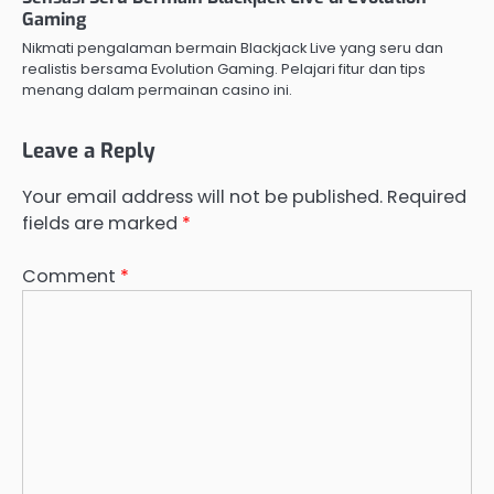
Gaming
Nikmati pengalaman bermain Blackjack Live yang seru dan
realistis bersama Evolution Gaming. Pelajari fitur dan tips
menang dalam permainan casino ini.
Leave a Reply
Your email address will not be published.
Required
fields are marked
*
Comment
*