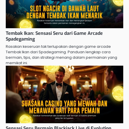
Tembak Ikan: Sensasi Seru dari Game Arcade
Spadegaming
Rasakan keseruan tak terlupakan dengan game arcade
Tembak Ikan dari Spadegaming. Panduan lengkap cara
bermain, tips, dan strategi menang dalam permainan yang
memikat ini.
Sensasi Seru Bermain Blackjack Live di Evolution