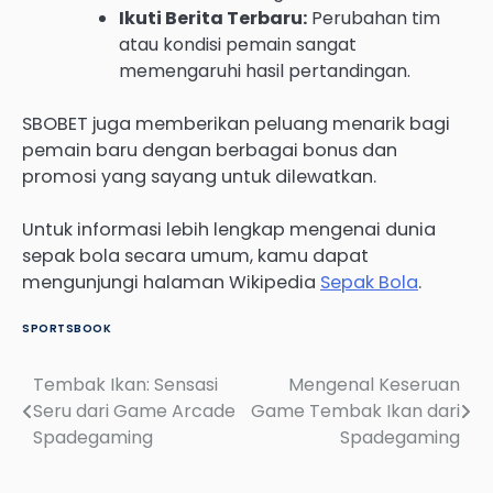
Ikuti Berita Terbaru:
Perubahan tim
atau kondisi pemain sangat
memengaruhi hasil pertandingan.
SBOBET juga memberikan peluang menarik bagi
pemain baru dengan berbagai bonus dan
promosi yang sayang untuk dilewatkan.
Untuk informasi lebih lengkap mengenai dunia
sepak bola secara umum, kamu dapat
mengunjungi halaman Wikipedia
Sepak Bola
.
SPORTSBOOK
Tembak Ikan: Sensasi
Mengenal Keseruan
Post
Seru dari Game Arcade
Game Tembak Ikan dari
navigation
Spadegaming
Spadegaming