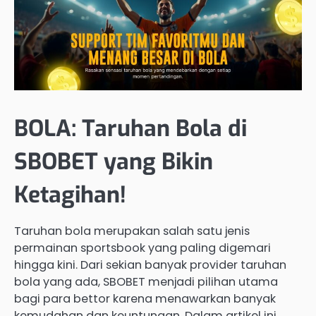
BOLA: Taruhan Bola di
SBOBET yang Bikin
Ketagihan!
Taruhan bola merupakan salah satu jenis
permainan sportsbook yang paling digemari
hingga kini. Dari sekian banyak provider taruhan
bola yang ada, SBOBET menjadi pilihan utama
bagi para bettor karena menawarkan banyak
kemudahan dan keuntungan. Dalam artikel ini,