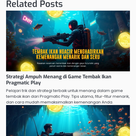
Related Posts
Strategi Ampuh Menang di Game Tembak Ikan
Pragmatic Play
Pelajari trik dan strategi terbaik untuk menang dalam game
tembak ikan dari Pragmatic Play. Tips utama, fitur-fitur menarik,
dan cara mudah memaksimalkan kemenangan Anda.