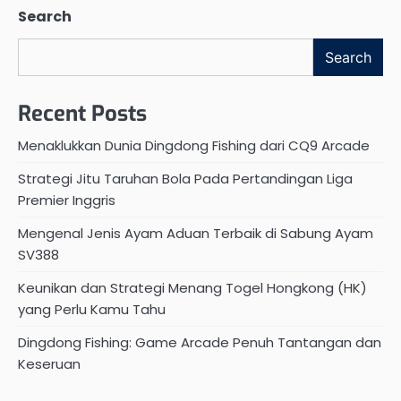
Search
Search
Recent Posts
Menaklukkan Dunia Dingdong Fishing dari CQ9 Arcade
Strategi Jitu Taruhan Bola Pada Pertandingan Liga
Premier Inggris
Mengenal Jenis Ayam Aduan Terbaik di Sabung Ayam
SV388
Keunikan dan Strategi Menang Togel Hongkong (HK)
yang Perlu Kamu Tahu
Dingdong Fishing: Game Arcade Penuh Tantangan dan
Keseruan