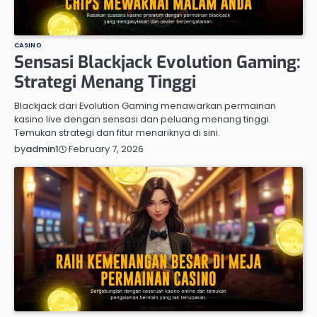
CASINO
Sensasi Blackjack Evolution Gaming:
Strategi Menang Tinggi
Blackjack dari Evolution Gaming menawarkan permainan
kasino live dengan sensasi dan peluang menang tinggi.
Temukan strategi dan fitur menariknya di sini.
February 7, 2026
by
admin1