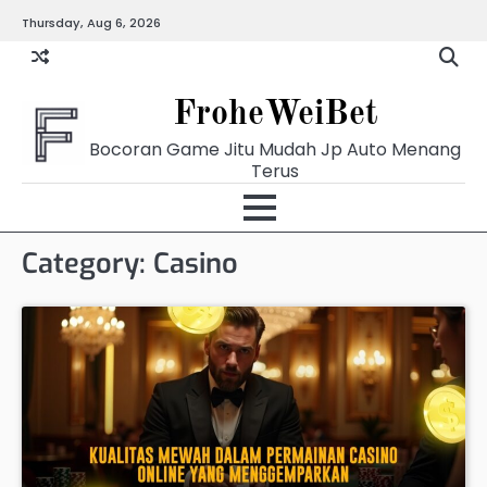
Skip
Thursday, Aug 6, 2026
to
content
FroheWeiBet
Bocoran Game Jitu Mudah Jp Auto Menang
Terus
Category:
Casino