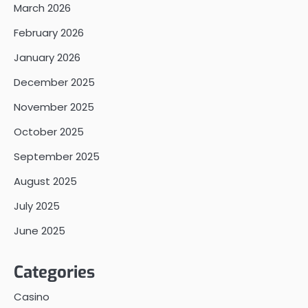
March 2026
February 2026
January 2026
December 2025
November 2025
October 2025
September 2025
August 2025
July 2025
June 2025
Categories
Casino