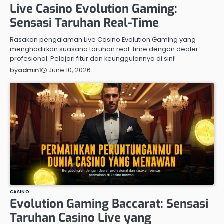
Live Casino Evolution Gaming:
Sensasi Taruhan Real-Time
Rasakan pengalaman Live Casino Evolution Gaming yang
menghadirkan suasana taruhan real-time dengan dealer
profesional. Pelajari fitur dan keunggulannya di sini!
June 10, 2026
by
admin1
CASINO
Evolution Gaming Baccarat: Sensasi
Taruhan Casino Live yang