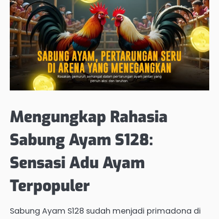
Mengungkap Rahasia
Sabung Ayam S128:
Sensasi Adu Ayam
Terpopuler
Sabung Ayam S128 sudah menjadi primadona di