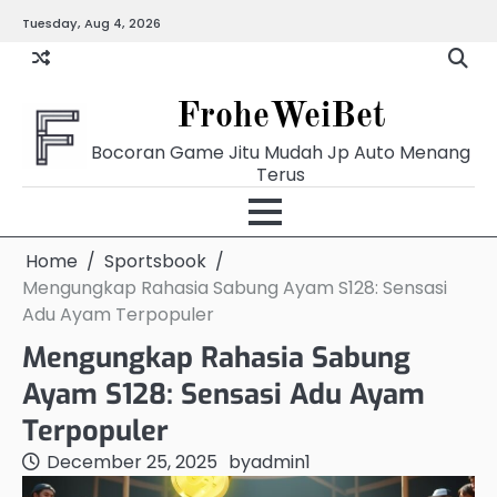
Skip
Tuesday, Aug 4, 2026
to
content
FroheWeiBet
Bocoran Game Jitu Mudah Jp Auto Menang
Terus
Home
Sportsbook
Mengungkap Rahasia Sabung Ayam S128: Sensasi
Adu Ayam Terpopuler
Mengungkap Rahasia Sabung
Ayam S128: Sensasi Adu Ayam
Terpopuler
December 25, 2025
by
admin1