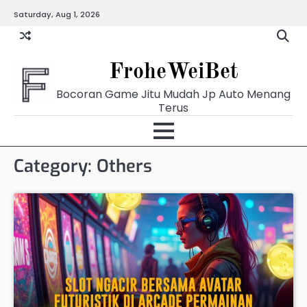
Skip
Saturday, Aug 1, 2026
to
content
FroheWeiBet
Bocoran Game Jitu Mudah Jp Auto Menang
Terus
Category:
Others