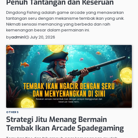
Penuh Tantangan dan Keseruan
Dingdong Fishing adalah game arcade yang menawarkan
tantangan seru dengan mekanisme tembak ikan yang unik.
Nikmati sensasi memancing yang berbeda dan raih
kemenangan besar dalam permainan ini.
July 20, 2026
by
admin1
OTHERS
Strategi Jitu Menang Bermain
Tembak Ikan Arcade Spadegaming