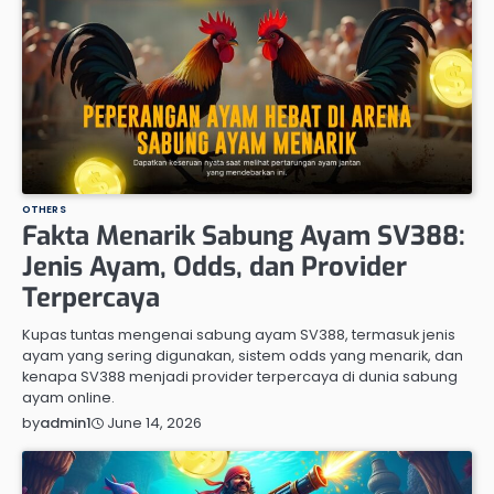
OTHERS
Fakta Menarik Sabung Ayam SV388:
Jenis Ayam, Odds, dan Provider
Terpercaya
Kupas tuntas mengenai sabung ayam SV388, termasuk jenis
ayam yang sering digunakan, sistem odds yang menarik, dan
kenapa SV388 menjadi provider terpercaya di dunia sabung
ayam online.
June 14, 2026
by
admin1