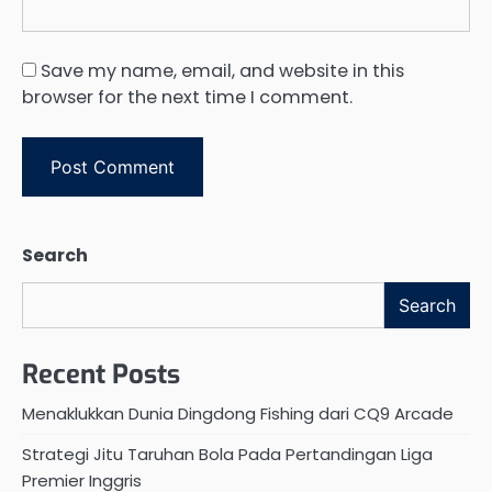
Save my name, email, and website in this
browser for the next time I comment.
Search
Search
Recent Posts
Menaklukkan Dunia Dingdong Fishing dari CQ9 Arcade
Strategi Jitu Taruhan Bola Pada Pertandingan Liga
Premier Inggris