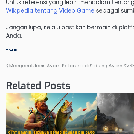
Untuk referensi yang lebih mendalam tentan
Wikipedia tentang Video Game
sebagai sumb
Jangan lupa, selalu pastikan bermain di pl
Anda.
TOGEL
Mengenal Jenis Ayam Petarung di Sabung Ayam SV3
Post
navigation
Related Posts