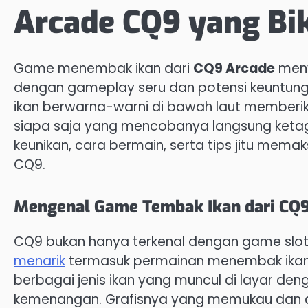
Arcade CQ9 yang Bi
Game menembak ikan dari
CQ9 Arcade
meny
dengan gameplay seru dan potensi keuntun
ikan berwarna-warni di bawah laut member
siapa saja yang mencobanya langsung ketagi
keunikan, cara bermain, serta tips jitu m
CQ9.
Mengenal Game Tembak Ikan dari CQ9
CQ9 bukan hanya terkenal dengan game slot-
menarik
termasuk permainan menembak ikan
berbagai jenis ikan yang muncul di layar deng
kemenangan. Grafisnya yang memukau dan 