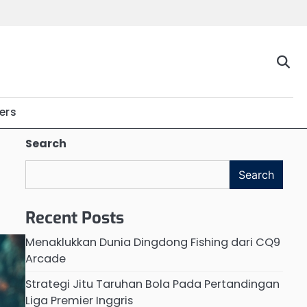
ers
Search
Search
Recent Posts
Menaklukkan Dunia Dingdong Fishing dari CQ9
Arcade
Strategi Jitu Taruhan Bola Pada Pertandingan
Liga Premier Inggris