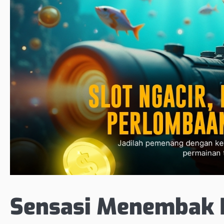
Sensasi Menembak 