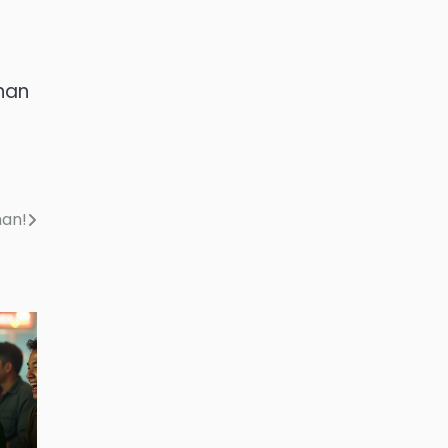
nan
han!