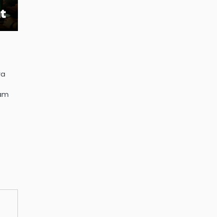
p
ra
lam