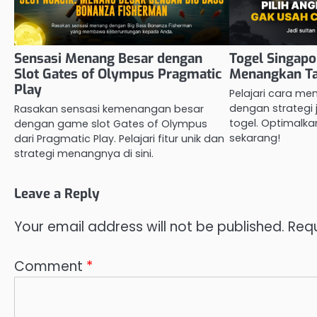
Sensasi Menang Besar dengan
Togel Singapor
Slot Gates of Olympus Pragmatic
Menangkan T
Play
Pelajari cara me
dengan strategi j
Rasakan sensasi kemenangan besar
togel. Optimalk
dengan game slot Gates of Olympus
sekarang!
dari Pragmatic Play. Pelajari fitur unik dan
strategi menangnya di sini.
Leave a Reply
Your email address will not be published.
Requ
Comment
*