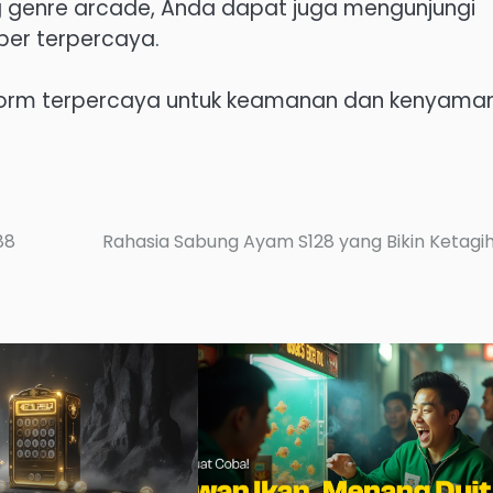
g genre arcade, Anda dapat juga mengunjungi
er terpercaya.
atform terpercaya untuk keamanan dan kenyama
88
Rahasia Sabung Ayam S128 yang Bikin Ketagi