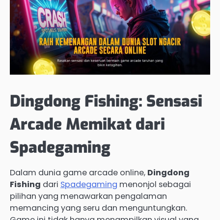
Dingdong Fishing: Sensasi
Arcade Memikat dari
Spadegaming
Dalam dunia game arcade online,
Dingdong
Fishing
dari
Spadegaming
menonjol sebagai
pilihan yang menawarkan pengalaman
memancing yang seru dan menguntungkan.
Game ini tidak hanya menampilkan visual yang