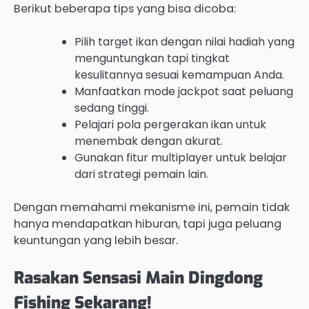
Berikut beberapa tips yang bisa dicoba:
Pilih target ikan dengan nilai hadiah yang
menguntungkan tapi tingkat
kesulitannya sesuai kemampuan Anda.
Manfaatkan mode jackpot saat peluang
sedang tinggi.
Pelajari pola pergerakan ikan untuk
menembak dengan akurat.
Gunakan fitur multiplayer untuk belajar
dari strategi pemain lain.
Dengan memahami mekanisme ini, pemain tidak
hanya mendapatkan hiburan, tapi juga peluang
keuntungan yang lebih besar.
Rasakan Sensasi Main Dingdong
Fishing Sekarang!