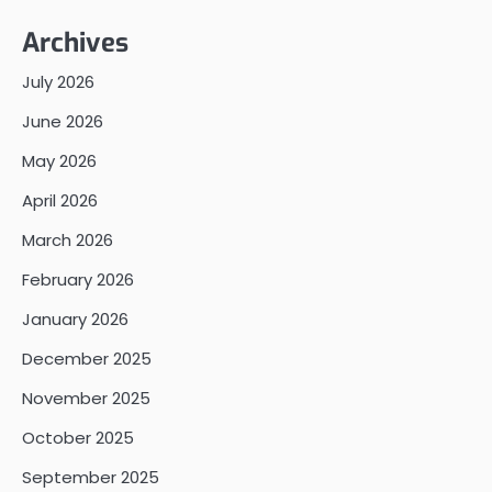
Archives
July 2026
June 2026
May 2026
April 2026
March 2026
February 2026
January 2026
December 2025
November 2025
October 2025
September 2025