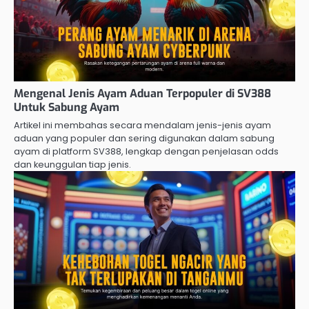
Mengenal Jenis Ayam Aduan Terpopuler di SV388
Untuk Sabung Ayam
Artikel ini membahas secara mendalam jenis-jenis ayam
aduan yang populer dan sering digunakan dalam sabung
ayam di platform SV388, lengkap dengan penjelasan odds
dan keunggulan tiap jenis.