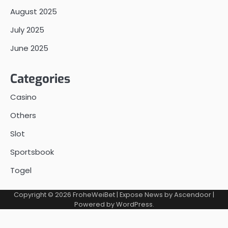
August 2025
July 2025
June 2025
Categories
Casino
Others
Slot
Sportsbook
Togel
Copyright © 2026
FroheWeiBet
| Expose News by
Ascendoor
|
Powered by
WordPress
.