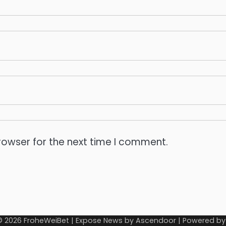
rowser for the next time I comment.
© 2026
FroheWeiBet
| Expose News by
Ascendoor
| Powered b