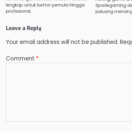
lengkap untuk bettor pemula hingga
Spadegaming de
profesional.
peluang menang
Leave a Reply
Your email address will not be published.
Requ
Comment
*