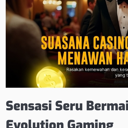
Sensasi Seru Bermai
Evolution Gaming