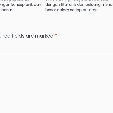
ngan konsep unik dan
dengan fitur unik dan peluang men
 besar.
besar dalam setiap putaran.
ired fields are marked
*