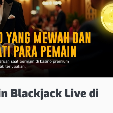
n Blackjack Live di