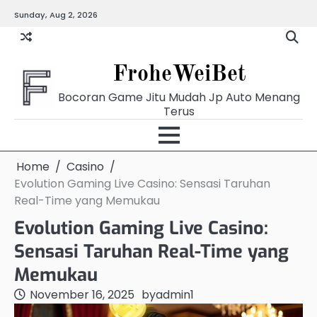
Skip
Sunday, Aug 2, 2026
to
content
FroheWeiBet
Bocoran Game Jitu Mudah Jp Auto Menang
Terus
Home
Casino
Evolution Gaming Live Casino: Sensasi Taruhan
Real-Time yang Memukau
Evolution Gaming Live Casino:
Sensasi Taruhan Real-Time yang
Memukau
November 16, 2025
by
admin1