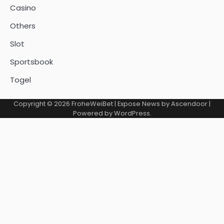
Casino
Others
Slot
Sportsbook
Togel
Copyright © 2026
FroheWeiBet
| Expose News by
Ascendoor
|
Powered by
WordPress
.