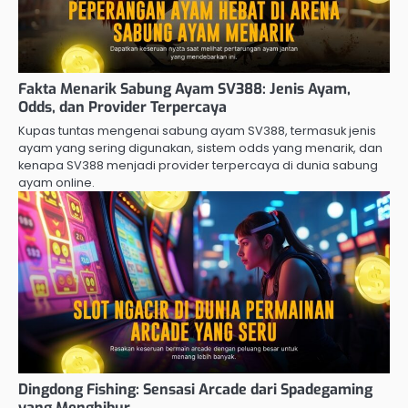
Fakta Menarik Sabung Ayam SV388: Jenis Ayam,
Odds, dan Provider Terpercaya
Kupas tuntas mengenai sabung ayam SV388, termasuk jenis
ayam yang sering digunakan, sistem odds yang menarik, dan
kenapa SV388 menjadi provider terpercaya di dunia sabung
ayam online.
Dingdong Fishing: Sensasi Arcade dari Spadegaming
yang Menghibur