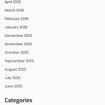
April 2026
March 2026
February 2026
January 2026
December 2025
November 2025
October 2025
September 2025
August 2025
July 2025
June 2025
Categories